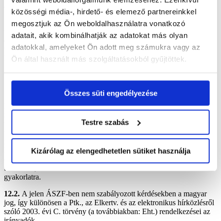
a Szolgáltató előzetes írásbeli hozzájárulása esetén engedélyezett.
közösségi média-, hirdető- és elemező partnereinkkel
11.3.
A jelen ÁSZF-ben kifejezetten meghatározott jogokon
megosztjuk az Ön weboldalhasználatra vonatkozó
túlmenően a regisztráció, a Honlap használata, illetve az ÁSZF
adatait, akik kombinálhatják az adatokat más olyan
egyetlen rendelkezése sem biztosít jogot az Ügyfélnek a Honlap
adatokkal, amelyeket Ön adott meg számukra vagy az
felületén található kereskedelmi nevek vagy védjegyek bármely
használatára, hasznosítására.
Ön által használt más szolgáltatásokból gyűjtöttek.
12. EGYÉB RENDELKEZÉSEK
Összes süti engedélyezése
12.1.
A Szolgáltató bármikor jogosult jelen ÁSZF feltételeit a jövőre
kiterjedő hatállyal egyoldalúan módosítani. A Szolgáltató a
módosításokról az Ügyfeleket a Honlap felületén keresztül
Testre szabás
tájékoztatja. A módosítást követően a Honlap használatának
feltétele, hogy az Ügyfél a Honlapon keresztül és az ott biztosított
módon azokat kifejezetten elfogadja. Újabb szerződéskötés esetén a
korábban már szerződést kötő Ügyfél a fenti tájékoztatás esetleges
Kizárólag az elengedhetetlen sütiket használja
elmaradása esetén sem hivatkozhat a korábban hatályos ÁSZF
tartalmára, mint a Felek között kialakult és alkalmazott szerződési
gyakorlatra.
12.2.
A jelen ÁSZF-ben nem szabályozott kérdésekben a magyar
jog, így különösen a Ptk., az Elkertv. és az elektronikus hírközlésről
szóló 2003. évi C. törvény (a továbbiakban: Eht.) rendelkezései az
irányadók.