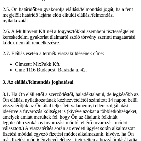
2.5. Ön határidőben gyakorolja elállási/felmondási jogát, ha a fent
megjelölt határidő lejárta előtt elküldi elállási/felmondási
nyilatkozatát.
2.6. A Multinvent Kft-nél a fogyasztókkal szembeni tisztességtelen
kereskedelmi gyakorlat tilalmáról szóló törvény szerinti magatartási
kódex nem áll rendelkezésre.
2.7. Elállás esetén a termék visszaküldésének címe:
Címzett: MixPakk Kft.
Cím: 1116 Budapest, Barázda u. 42.
3. Az elállás/felmondás joghatásai
3.1. Ha Ön eláll ettől a szerződéstől, haladéktalanul, de legkésőbb az
Ön elállási nyilatkozatának kézhezvételétől számított 14 napon belül
visszatérítjük az Ön által teljesített valamennyi ellenszolgáltatást,
ideértve a fuvarozás költséget is (kivéve azokat a többletköltségeket,
amelyek amiatt merültek fel, hogy Ön az általunk felkínált,
legolcsóbb szokásos fuvarozási módtól eltérő fuvarozási módot
választott.) A visszatérítés során az eredeti ügylet során alkalmazott
fizetési móddal egyező fizetési módot alkalmazunk, kivéve, ha Ön
más fizetési mód igénybevételéhez kifejezetten a hozzájárulását adja;