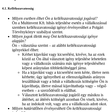
4.1. Kellékszavatosság
Milyen esetben élhet Ön a kellékszavatossági jogával?
Ön a Multinvent Kft. hibás teljesítése esetén a vállalkozással
szemben kellékszavatossági igényt érvényesíthet a Polgári
Törvénykönyv szabályai szerint.
Milyen jogok illetik meg Önt kellékszavatossági igénye
alapján?
Ön – választása szerint – az alábbi kellékszavatossági
igényekkel élhet:
Kérhet kijavítást vagy kicserélést, kivéve, ha az ezek
közül az Ön által választott igény teljesítése lehetetlen
vagy a vállalkozás számára más igénye teljesítéséhez
képest aránytalan többletköltséggel járna.
Ha a kijavítást vagy a kicserélést nem kérte, illetve nem
kérhette, úgy igényelheti az ellenszolgáltatás arányos
leszállítását vagy a hibát a vállalkozás költségére Ön is
kijavíthatja, illetve mással kijavíttathatja vagy – végső
esetben – a szerződéstől is elállhat.
Választott kellékszavatossági jogáról egy másikra is
áttérhet, az áttérés költségét azonban Ön viseli, kivéve,
ha az indokolt volt, vagy arra a vállalkozás adott okot.
Milyen határidőben érvényesítheti Ön kellékszavatossági