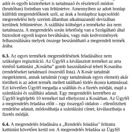
adót és egyéb közterheket is tartalmazó és részletező módon
(bruttóban) forintban van feltüntetve. Amennyiben az adott honlap
külföldi megrendelőknek szól, az árak a honlaphoz kapcsolódó
megrendelési hely szerinti államban alkalmazandó devizában
kerülnek feltüntetésre. A szállítási költséget a termékeke ára nem
tartalmazza. A megrendelés során lehetőség van a Szolgáltató által
biztosított egyedi kupon beváltására, vagy más kedvezmények
felhasználására melyek összege beszámítható a megrendelt termék
árába
6.3.
Az egyes termékek megrendelésének feladásához nem
szükséges regisztráció. Az Ügyfél a kiválasztott terméket az arra
történő kattintást „Kosárba” gomb használatával teheti Kosarába
(rendeléseket tartalmazó összesítő lista). A Kosár tartalmát
megtekinteni, annak tartalmát (vagy tartalmának egyes elemeit) akár
törölheti is az adott termék mellett található törlés ikonra kattintással.
Ezt követően Ügyfél megadja a szállítás és a fizetés módját, majd a
számlázási és szállítási adatait. Egy megrendelés keretében az
Ügyfél legfeljebb 10 terméket tud elhelyezni a Kosárban. Az Ügyfél
a megrendelés feladása előtt – egy összegző oldalon – ellenőrizheti
rendelése adatait, módosíthatja a számlázási címet, kiválaszthatja a
fizetés módját.
6.4.
A megrendelés feladására a „Rendelés feladása” feliratra
kattintást követően kerül sor. A megrendelés feladása az Ügyfél