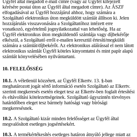
Ügyfél által megadott e-mail címre (vagy az Ügyfél kifejezett
kérésére postai úton az Ügyfél által megadott címre). Az ÁSZF
elfogadásával az Ügyfél hozzájárul ahhoz, hogy számára a
Szolgáltató elektronikus úton megküldött számlát állítson ki. Jelen
hozzájárulás visszavonására a Szolgáltatóhoz intézett erre
vonatkozó, egyértelmű jognyilatkozattal van lehetőség. Ha az
Ügyfél elektronikus úton megküldendő számlája vagy díjbekérője
elkészül, a Szolgáltató erről e-mailen keresztül értesíti/megküldi
számára a számlát/díjbekérőt. Az elektronikus aláírással el nem látott
elektronikus számlát Ügyfél köteles kinyomtatni és mint papír alapú
számlát könyvelésében nyilvántartani.
10. FELELŐSSÉG
10.1.
A véletlenül közzétett, az Ügyfél Elkertv. 13. §-ban
meghatározott jogát sértő információ esetén Szolgáltató az Elkertv.
szerinti megkeresés esetén eleget tesz az Elkertv-ben foglalt értesítési
és eltávolítási kötelezettségeinek. Szolgáltató úgyszintén törvényes
határidőben eleget tesz bármely hatósági vagy bírósági
megkeresésnek.
10.2.
A Szolgáltató kizár minden felelősséget az Ügyfél által
megvalósított esetleges jogsértésekért.
10.3.
A termékértékesítés esetleges határon átnyúló jellege miatt az