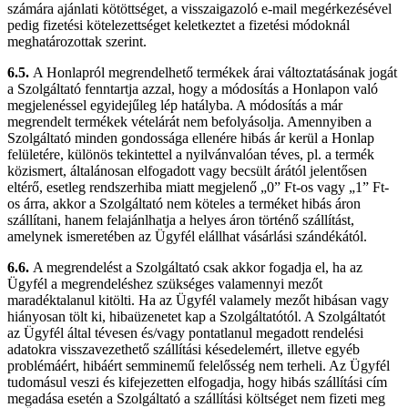
számára ajánlati kötöttséget, a visszaigazoló e-mail megérkezésével
pedig fizetési kötelezettséget keletkeztet a fizetési módoknál
meghatározottak szerint.
6.5.
A Honlapról megrendelhető termékek árai változtatásának jogát
a Szolgáltató fenntartja azzal, hogy a módosítás a Honlapon való
megjelenéssel egyidejűleg lép hatályba. A módosítás a már
megrendelt termékek vételárát nem befolyásolja. Amennyiben a
Szolgáltató minden gondossága ellenére hibás ár kerül a Honlap
felületére, különös tekintettel a nyilvánvalóan téves, pl. a termék
közismert, általánosan elfogadott vagy becsült árától jelentősen
eltérő, esetleg rendszerhiba miatt megjelenő „0” Ft-os vagy „1” Ft-
os árra, akkor a Szolgáltató nem köteles a terméket hibás áron
szállítani, hanem felajánlhatja a helyes áron történő szállítást,
amelynek ismeretében az Ügyfél elállhat vásárlási szándékától.
6.6.
A megrendelést a Szolgáltató csak akkor fogadja el, ha az
Ügyfél a megrendeléshez szükséges valamennyi mezőt
maradéktalanul kitölti. Ha az Ügyfél valamely mezőt hibásan vagy
hiányosan tölt ki, hibaüzenetet kap a Szolgáltatótól. A Szolgáltatót
az Ügyfél által tévesen és/vagy pontatlanul megadott rendelési
adatokra visszavezethető szállítási késedelemért, illetve egyéb
problémáért, hibáért semminemű felelősség nem terheli. Az Ügyfél
tudomásul veszi és kifejezetten elfogadja, hogy hibás szállítási cím
megadása esetén a Szolgáltató a szállítási költséget nem fizeti meg