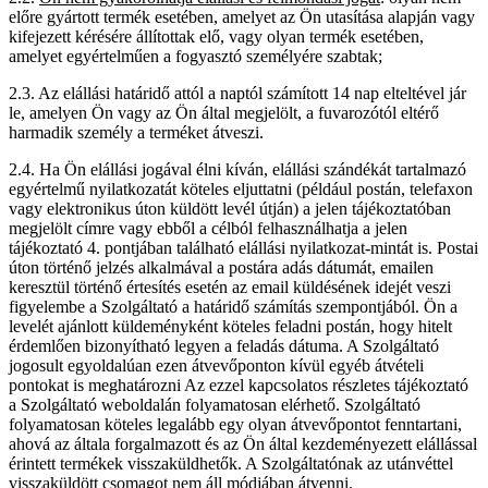
előre gyártott termék esetében, amelyet az Ön utasítása alapján vagy
kifejezett kérésére állítottak elő, vagy olyan termék esetében,
amelyet egyértelműen a fogyasztó személyére szabtak;
2.3. Az elállási határidő attól a naptól számított 14 nap elteltével jár
le, amelyen Ön vagy az Ön által megjelölt, a fuvarozótól eltérő
harmadik személy a terméket átveszi.
2.4. Ha Ön elállási jogával élni kíván, elállási szándékát tartalmazó
egyértelmű nyilatkozatát köteles eljuttatni (például postán, telefaxon
vagy elektronikus úton küldött levél útján) a jelen tájékoztatóban
megjelölt címre vagy ebből a célból felhasználhatja a jelen
tájékoztató 4. pontjában található elállási nyilatkozat-mintát is. Postai
úton történő jelzés alkalmával a postára adás dátumát, emailen
keresztül történő értesítés esetén az email küldésének idejét veszi
figyelembe a Szolgáltató a határidő számítás szempontjából. Ön a
levelét ajánlott küldeményként köteles feladni postán, hogy hitelt
érdemlően bizonyítható legyen a feladás dátuma. A Szolgáltató
jogosult egyoldalúan ezen átvevőponton kívül egyéb átvételi
pontokat is meghatározni Az ezzel kapcsolatos részletes tájékoztató
a Szolgáltató weboldalán folyamatosan elérhető. Szolgáltató
folyamatosan köteles legalább egy olyan átvevőpontot fenntartani,
ahová az általa forgalmazott és az Ön által kezdeményezett elállással
érintett termékek visszaküldhetők. A Szolgáltatónak az utánvéttel
visszaküldött csomagot nem áll módjában átvenni.