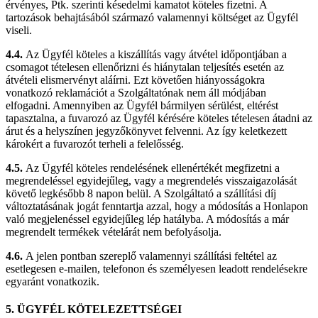
érvényes, Ptk. szerinti késedelmi kamatot köteles fizetni. A
tartozások behajtásából származó valamennyi költséget az Ügyfél
viseli.
4.4.
Az Ügyfél köteles a kiszállítás vagy átvétel időpontjában a
csomagot tételesen ellenőrizni és hiánytalan teljesítés esetén az
átvételi elismervényt aláírni. Ezt követően hiányosságokra
vonatkozó reklamációt a Szolgáltatónak nem áll módjában
elfogadni. Amennyiben az Ügyfél bármilyen sérülést, eltérést
tapasztalna, a fuvarozó az Ügyfél kérésére köteles tételesen átadni az
árut és a helyszínen jegyzőkönyvet felvenni. Az így keletkezett
károkért a fuvarozót terheli a felelősség.
4.5.
Az Ügyfél köteles rendelésének ellenértékét megfizetni a
megrendeléssel egyidejűleg, vagy a megrendelés visszaigazolását
követő legkésőbb 8 napon belül. A Szolgáltató a szállítási díj
változtatásának jogát fenntartja azzal, hogy a módosítás a Honlapon
való megjelenéssel egyidejűleg lép hatályba. A módosítás a már
megrendelt termékek vételárát nem befolyásolja.
4.6.
A jelen pontban szereplő valamennyi szállítási feltétel az
esetlegesen e-mailen, telefonon és személyesen leadott rendelésekre
egyaránt vonatkozik.
5. ÜGYFÉL KÖTELEZETTSÉGEI