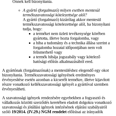
Önnek kell bizonyítania.
A gyártó (forgalmazó) milyen esetben mentesül
termékszavatossági kötelezettsége alól?
A gyártó (forgalmazó) kizárólag akkor mentesül
termékszavatossági kötelezettsége alól, ha bizonyítani
tudja, hogy:
a terméket nem üzleti tevékenysége körében
gyártotta, illetve hozta forgalomba, vagy
a hiba a tudomány és a technika állása szerint a
forgalomba hozatal időpontjában nem volt
felismerhető vagy
a termék hibája jogszabály vagy kötelező
hatósági előírás alkalmazásából ered.
A gyártónak (forgalmazónak) a mentesüléshez elegendő egy okot
bizonyítania. Termékszavatossági igényének eredményes
érvényesítése esetén azonban a kicserélt termékre, illetve kijavított
részre vonatkozó kellékszavatossági igényét a gyártóval szemben
érvényesítheti.
A szavatossági igények rendezésére egyebekben a fogyasztó és
vállalkozás közötti szerződés keretében eladott dolgokra vonatkozó
szavatossági és jótállási igények intézésének eljárási szabályairól
szóló
19/2014. (IV.29.) NGM rendelet
előírásai az irányadók