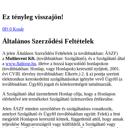
Ez tényleg visszajön!
0
Ft
0
Kosár
Általános Szerződési Feltételek
A jelen Általános Szerződési Feltételek (a továbbiakban: ÁSZF)
a
Multinvent Kft.
(továbbiakban: Szolgáltató), és a Szolgáltató által
a
www.flatloop.hu
, illetve a hozzá kapcsolódó honlapokon
(továbbiakban: Honlap, vagy Honlapok) keresztül nyújtott, 2001.
évi CVIII. törvény (továbbiakban: Elkertv.) 2. § a) pontja szerinti
elektronikus kereskedelmi szolgáltatásokat igénybe vevő Ügyfél (a
továbbiakban: Ügyfél) jogait és kötelezettségeit tartalmazzák.
A Szolgáltató által üzemeltetett Honlap célja, hogy a Honlapon
elérhetővé tett termékeket Szolgáltató üzletszerűen értékesítse.
Jelen ÁSZF minden szerződésre és szolgáltatásra vonatkozik,
amelyet Szolgáltató és Ügyfél (továbbiakban együtt: Felek) a fent
megjelölt Honlapon keresztül kötnek, függetlenül attól, hogy annak
teljesítése Magyarországról vagy külföldről, a Szolgáltató vagy