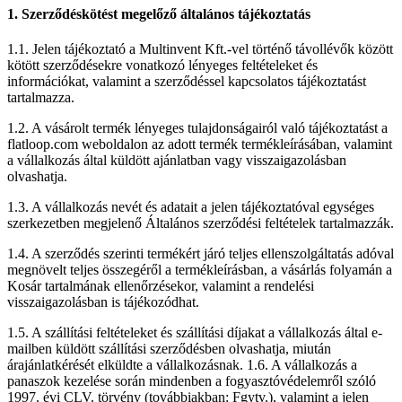
1. Szerződéskötést megelőző általános tájékoztatás
1.1. Jelen tájékoztató a Multinvent Kft.-vel történő távollévők között
kötött szerződésekre vonatkozó lényeges feltételeket és
információkat, valamint a szerződéssel kapcsolatos tájékoztatást
tartalmazza.
1.2. A vásárolt termék lényeges tulajdonságairól való tájékoztatást a
flatloop.com weboldalon az adott termék termékleírásában, valamint
a vállalkozás által küldött ajánlatban vagy visszaigazolásban
olvashatja.
1.3. A vállalkozás nevét és adatait a jelen tájékoztatóval egységes
szerkezetben megjelenő Általános szerződési feltételek tartalmazzák.
1.4. A szerződés szerinti termékért járó teljes ellenszolgáltatás adóval
megnövelt teljes összegéről a termékleírásban, a vásárlás folyamán a
Kosár tartalmának ellenőrzésekor, valamint a rendelési
visszaigazolásban is tájékozódhat.
1.5. A szállítási feltételeket és szállítási díjakat a vállalkozás által e-
mailben küldött szállítási szerződésben olvashatja, miután
árajánlatkérését elküldte a vállalkozásnak. 1.6. A vállalkozás a
panaszok kezelése során mindenben a fogyasztóvédelemről szóló
1997. évi CLV. törvény (továbbiakban: Fgytv.), valamint a jelen