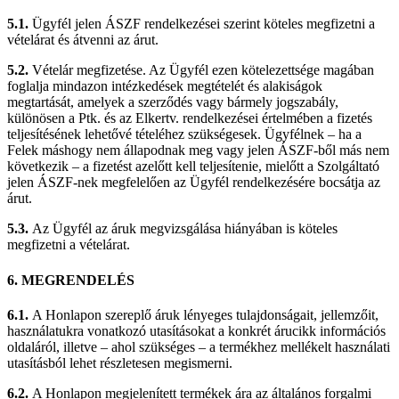
5.1.
Ügyfél jelen ÁSZF rendelkezései szerint köteles megfizetni a
vételárat és átvenni az árut.
5.2.
Vételár megfizetése. Az Ügyfél ezen kötelezettsége magában
foglalja mindazon intézkedések megtételét és alakiságok
megtartását, amelyek a szerződés vagy bármely jogszabály,
különösen a Ptk. és az Elkertv. rendelkezései értelmében a fizetés
teljesítésének lehetővé tételéhez szükségesek. Ügyfélnek – ha a
Felek máshogy nem állapodnak meg vagy jelen ÁSZF-ből más nem
következik – a fizetést azelőtt kell teljesítenie, mielőtt a Szolgáltató
jelen ÁSZF-nek megfelelően az Ügyfél rendelkezésére bocsátja az
árut.
5.3.
Az Ügyfél az áruk megvizsgálása hiányában is köteles
megfizetni a vételárat.
6. MEGRENDELÉS
6.1.
A Honlapon szereplő áruk lényeges tulajdonságait, jellemzőit,
használatukra vonatkozó utasításokat a konkrét árucikk információs
oldaláról, illetve – ahol szükséges – a termékhez mellékelt használati
utasításból lehet részletesen megismerni.
6.2.
A Honlapon megjelenített termékek ára az általános forgalmi