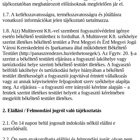
tájékoztatóban meghatározott előírásoknak megfelelően jár el.
1.7. A kellékszavatosságra, termékszavatosságra és jótállásra
vonatkozó információkat jelen tájékoztató tartalmazza.
1.8. A(z) Multinvent Kft.-vel szembeni fogyasztóvédelmi igénye
esetén békéltető testülethez is fordulhat. A Multinvent Kft. székhelye
szerint illetékes békéltető testület a Pest Megyei és Érd Megyei Jogú
Városi Kereskedelmi és Iparkamara által működtetett Békéltető
Testület (http://panaszrendezes.hu/elerhetosegek/). Az Fgytv. 20. §-a
szerint a békéltető testületi eljárásra a fogyasztó lakóhelye vagy
tartózkodási helye szerinti békéltető testület illetékes. A fogyasztó
belföldi lakóhelye és tartózkodási helye hiányában a békéltető
testület illetékességét a fogyasztói jogvitával érintett vállalkozás
vagy az annak képviseletére feljogosított szerv székhelye alapítja
meg. Az eljárásra – a fogyasztó erre irányuló kérelme alapján – a
fentiek szerint illetékes testület helyett a fogyasztó kérelmében
megjelölt békéltető testület illetékes.
2. Elállási / Felmondási jogról való tájékoztatás
2.1. Ön 14 napon belül jogosult indokolás nélkül elállni e
szerződéstől.
2.2.
Ön nem gyakorolhatja elállási és felmondási jogát
: olyan nem