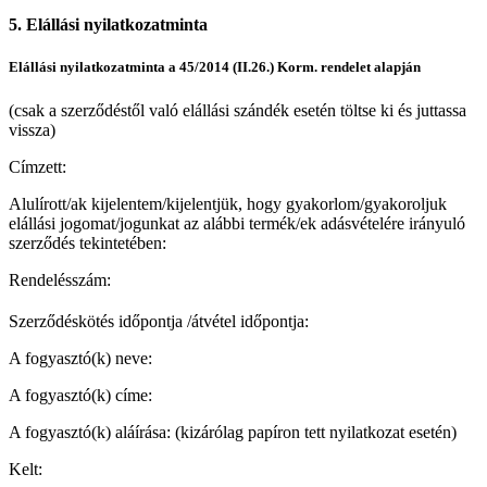
5. Elállási nyilatkozatminta
Elállási nyilatkozatminta a 45/2014 (II.26.) Korm. rendelet alapján
(csak a szerződéstől való elállási szándék esetén töltse ki és juttassa
vissza)
Címzett:
Alulírott/ak kijelentem/kijelentjük, hogy gyakorlom/gyakoroljuk
elállási jogomat/jogunkat az alábbi termék/ek adásvételére irányuló
szerződés tekintetében:
Rendelésszám:
Szerződéskötés időpontja /átvétel időpontja:
A fogyasztó(k) neve:
A fogyasztó(k) címe:
A fogyasztó(k) aláírása: (kizárólag papíron tett nyilatkozat esetén)
Kelt: