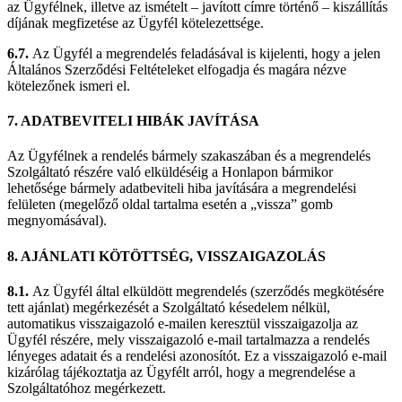
az Ügyfélnek, illetve az ismételt – javított címre történő – kiszállítás
díjának megfizetése az Ügyfél kötelezettsége.
6.7.
Az Ügyfél a megrendelés feladásával is kijelenti, hogy a jelen
Általános Szerződési Feltételeket elfogadja és magára nézve
kötelezőnek ismeri el.
7. ADATBEVITELI HIBÁK JAVÍTÁSA
Az Ügyfélnek a rendelés bármely szakaszában és a megrendelés
Szolgáltató részére való elküldéséig a Honlapon bármikor
lehetősége bármely adatbeviteli hiba javítására a megrendelési
felületen (megelőző oldal tartalma esetén a „vissza” gomb
megnyomásával).
8. AJÁNLATI KÖTÖTTSÉG, VISSZAIGAZOLÁS
8.1.
Az Ügyfél által elküldött megrendelés (szerződés megkötésére
tett ajánlat) megérkezését a Szolgáltató késedelem nélkül,
automatikus visszaigazoló e-mailen keresztül visszaigazolja az
Ügyfél részére, mely visszaigazoló e-mail tartalmazza a rendelés
lényeges adatait és a rendelési azonosítót. Ez a visszaigazoló e-mail
kizárólag tájékoztatja az Ügyfélt arról, hogy a megrendelése a
Szolgáltatóhoz megérkezett.