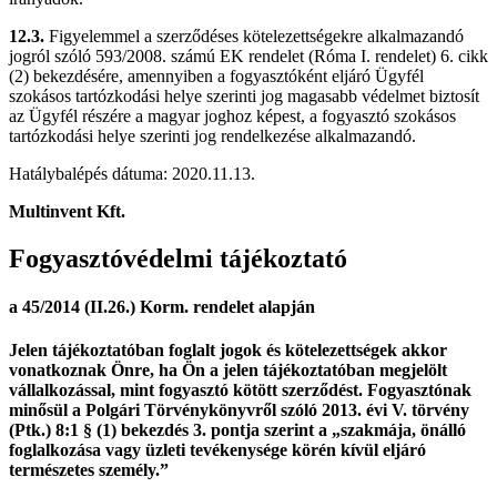
12.3.
Figyelemmel a szerződéses kötelezettségekre alkalmazandó
jogról szóló 593/2008. számú EK rendelet (Róma I. rendelet) 6. cikk
(2) bekezdésére, amennyiben a fogyasztóként eljáró Ügyfél
szokásos tartózkodási helye szerinti jog magasabb védelmet biztosít
az Ügyfél részére a magyar joghoz képest, a fogyasztó szokásos
tartózkodási helye szerinti jog rendelkezése alkalmazandó.
Hatálybalépés dátuma: 2020.11.13.
Multinvent Kft.
Fogyasztóvédelmi tájékoztató
a 45/2014 (II.26.) Korm. rendelet alapján
Jelen tájékoztatóban foglalt jogok és kötelezettségek akkor
vonatkoznak Önre, ha Ön a jelen tájékoztatóban megjelölt
vállalkozással, mint fogyasztó kötött szerződést. Fogyasztónak
minősül a Polgári Törvénykönyvről szóló 2013. évi V. törvény
(Ptk.) 8:1 § (1) bekezdés 3. pontja szerint a „szakmája, önálló
foglalkozása vagy üzleti tevékenysége körén kívül eljáró
természetes személy.”