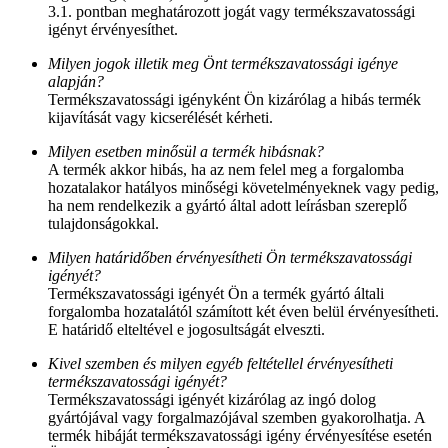
3.1. pontban meghatározott jogát vagy termékszavatossági
igényt érvényesíthet.
Milyen jogok illetik meg Önt termékszavatossági igénye
alapján?
Termékszavatossági igényként Ön kizárólag a hibás termék
kijavítását vagy kicserélését kérheti.
Milyen esetben minősül a termék hibásnak?
A termék akkor hibás, ha az nem felel meg a forgalomba
hozatalakor hatályos minőségi követelményeknek vagy pedig,
ha nem rendelkezik a gyártó által adott leírásban szereplő
tulajdonságokkal.
Milyen határidőben érvényesítheti Ön termékszavatossági
igényét?
Termékszavatossági igényét Ön a termék gyártó általi
forgalomba hozatalától számított két éven belül érvényesítheti.
E határidő elteltével e jogosultságát elveszti.
Kivel szemben és milyen egyéb feltétellel érvényesítheti
termékszavatossági igényét?
Termékszavatossági igényét kizárólag az ingó dolog
gyártójával vagy forgalmazójával szemben gyakorolhatja. A
termék hibáját termékszavatossági igény érvényesítése esetén