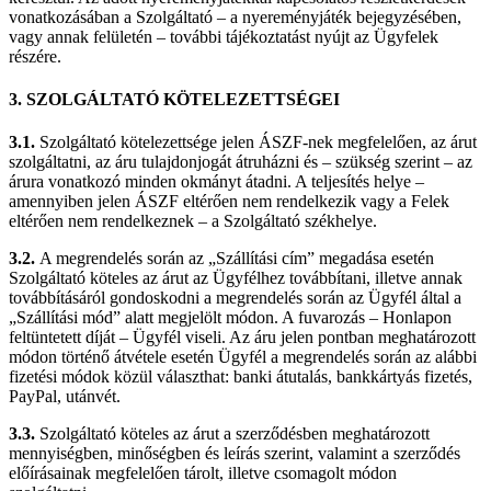
vonatkozásában a Szolgáltató – a nyereményjáték bejegyzésében,
vagy annak felületén – további tájékoztatást nyújt az Ügyfelek
részére.
3. SZOLGÁLTATÓ KÖTELEZETTSÉGEI
3.1.
Szolgáltató kötelezettsége jelen ÁSZF-nek megfelelően, az árut
szolgáltatni, az áru tulajdonjogát átruházni és – szükség szerint – az
árura vonatkozó minden okmányt átadni. A teljesítés helye –
amennyiben jelen ÁSZF eltérően nem rendelkezik vagy a Felek
eltérően nem rendelkeznek – a Szolgáltató székhelye.
3.2.
A megrendelés során az „Szállítási cím” megadása esetén
Szolgáltató köteles az árut az Ügyfélhez továbbítani, illetve annak
továbbításáról gondoskodni a megrendelés során az Ügyfél által a
„Szállítási mód” alatt megjelölt módon. A fuvarozás – Honlapon
feltüntetett díját – Ügyfél viseli. Az áru jelen pontban meghatározott
módon történő átvétele esetén Ügyfél a megrendelés során az alábbi
fizetési módok közül választhat: banki átutalás, bankkártyás fizetés,
PayPal, utánvét.
3.3.
Szolgáltató köteles az árut a szerződésben meghatározott
mennyiségben, minőségben és leírás szerint, valamint a szerződés
előírásainak megfelelően tárolt, illetve csomagolt módon