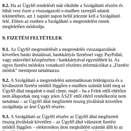
8.2.
Ha az Ügyfél rendelését már elküldte a Szolgáltató részére és
hibát vesz észre a visszaigazoló e-mailben szereplő adatok
tekintetében, azt 1 naptári napon belül jeleznie kell a Szolgáltató
felé. Ebben az esetben a Szolgáltató a megrendelést ennek
megfelelően módosítja.
9. FIZETÉSI FELTÉTELEK
9.1.
Az Ügyfél megrendelését a megrendelés visszaigazolását
követően banki átutalással, bankkártyás fizetéssel vagy PayPallal,
vagy utánvéttel készpénzben / bankkártyával egyenlítheti ki. Az
egyes fizetési módokra vonatkozó részletes információkat a „Fizetési
módok” menüpont tartalmazza.
9.2.
A Szolgáltató a megrendelést automatikusan feldolgozza és a
kiválasztott fizetési módtól függően e-mailben számlát küld meg az
Ügyfél által megadott e-mail címre, majd – ha a Felek ettől eltérően
nem állapodtak meg vagy jelen ÁSZF ettől eltérő rendelkezést nem
tartalmaz – az Ügyfél által megfizetett összeg jóváírását követően
szolgáltatja az árut Ügyfél részére.
9.3.
A Szolgáltató az Ügyfél részére az Ügyfél által megfizetett
összeg jóváírását követően – az Ügyfél által választott fizetési
módtól függően – elektronikus úton megküldött számlát állít ki az