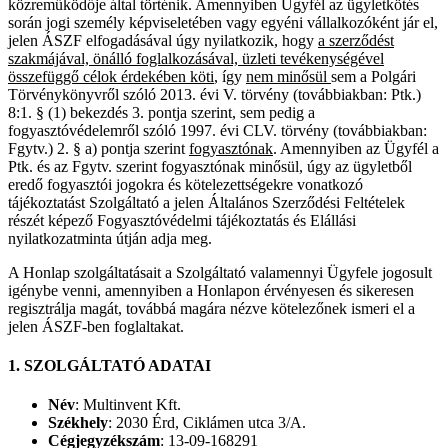
közreműködője által történik. Amennyiben Ügyfél az ügyletkötés
során jogi személy képviseletében vagy egyéni vállalkozóként jár el,
jelen ÁSZF elfogadásával úgy nyilatkozik, hogy
a szerződést
szakmájával, önálló foglalkozásával, üzleti tevékenységével
összefüggő célok érdekében köti
, így
nem minősül
sem a Polgári
Törvénykönyvről szóló 2013. évi V. törvény (továbbiakban: Ptk.)
8:1. § (1) bekezdés 3. pontja szerint, sem pedig a
fogyasztóvédelemről szóló 1997. évi CLV. törvény (továbbiakban:
Fgytv.) 2. § a) pontja szerint
fogyasztónak
. Amennyiben az Ügyfél a
Ptk. és az Fgytv. szerint fogyasztónak minősül, úgy az ügyletből
eredő fogyasztói jogokra és kötelezettségekre vonatkozó
tájékoztatást Szolgáltató a jelen Általános Szerződési Feltételek
részét képező Fogyasztóvédelmi tájékoztatás és Elállási
nyilatkozatminta útján adja meg.
A Honlap szolgáltatásait a Szolgáltató valamennyi Ügyfele jogosult
igénybe venni, amennyiben a Honlapon érvényesen és sikeresen
regisztrálja magát, továbbá magára nézve kötelezőnek ismeri el a
jelen ÁSZF-ben foglaltakat.
1. SZOLGÁLTATÓ ADATAI
Név
: Multinvent Kft.
Székhely
: 2030 Érd, Ciklámen utca 3/A.
Cégjegyzékszám
: 13-09-168291