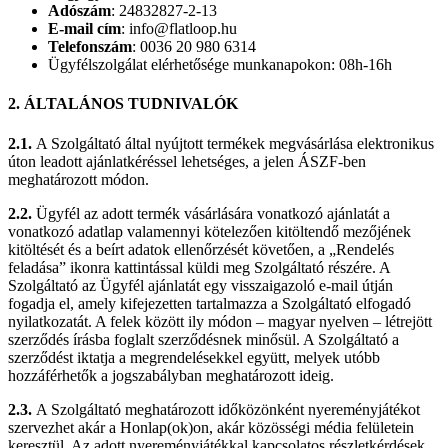
Adószám
: 24832827-2-13
E-mail cím
: info@flatloop.hu
Telefonszám
: 0036 20 980 6314
Ügyfélszolgálat elérhetősége munkanapokon: 08h-16h
2. ÁLTALÁNOS TUDNIVALÓK
2.1.
A Szolgáltató által nyújtott termékek megvásárlása elektronikus
úton leadott ajánlatkéréssel lehetséges, a jelen ÁSZF-ben
meghatározott módon.
2.2.
Ügyfél az adott termék vásárlására vonatkozó ajánlatát a
vonatkozó adatlap valamennyi kötelezően kitöltendő mezőjének
kitöltését és a beírt adatok ellenőrzését követően, a „Rendelés
feladása” ikonra kattintással küldi meg Szolgáltató részére. A
Szolgáltató az Ügyfél ajánlatát egy visszaigazoló e-mail útján
fogadja el, amely kifejezetten tartalmazza a Szolgáltató elfogadó
nyilatkozatát. A felek között ily módon – magyar nyelven – létrejött
szerződés írásba foglalt szerződésnek minősül. A Szolgáltató a
szerződést iktatja a megrendelésekkel együtt, melyek utóbb
hozzáférhetők a jogszabályban meghatározott ideig.
2.3.
A Szolgáltató meghatározott időközönként nyereményjátékot
szervezhet akár a Honlap(ok)on, akár közösségi média felületein
keresztül. Az adott nyereményjátékkal kapcsolatos részletkérdések