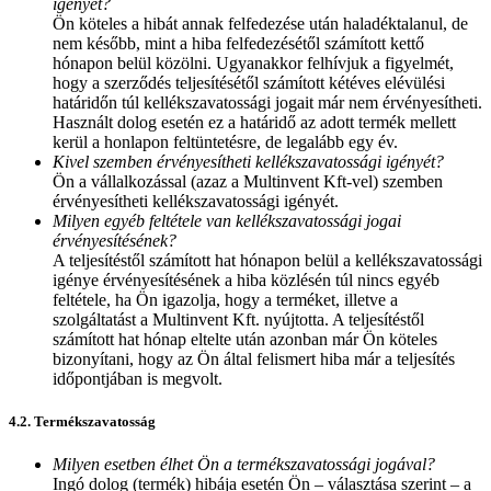
igényét?
Ön köteles a hibát annak felfedezése után haladéktalanul, de
nem később, mint a hiba felfedezésétől számított kettő
hónapon belül közölni. Ugyanakkor felhívjuk a figyelmét,
hogy a szerződés teljesítésétől számított kétéves elévülési
határidőn túl kellékszavatossági jogait már nem érvényesítheti.
Használt dolog esetén ez a határidő az adott termék mellett
kerül a honlapon feltüntetésre, de legalább egy év.
Kivel szemben érvényesítheti kellékszavatossági igényét?
Ön a vállalkozással (azaz a Multinvent Kft-vel) szemben
érvényesítheti kellékszavatossági igényét.
Milyen egyéb feltétele van kellékszavatossági jogai
érvényesítésének?
A teljesítéstől számított hat hónapon belül a kellékszavatossági
igénye érvényesítésének a hiba közlésén túl nincs egyéb
feltétele, ha Ön igazolja, hogy a terméket, illetve a
szolgáltatást a Multinvent Kft. nyújtotta. A teljesítéstől
számított hat hónap eltelte után azonban már Ön köteles
bizonyítani, hogy az Ön által felismert hiba már a teljesítés
időpontjában is megvolt.
4.2. Termékszavatosság
Milyen esetben élhet Ön a termékszavatossági jogával?
Ingó dolog (termék) hibája esetén Ön – választása szerint – a