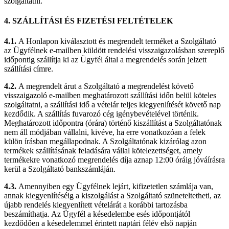
szolgáltatni.
4. SZÁLLÍTÁSI ÉS FIZETÉSI FELTÉTELEK
4.1.
A Honlapon kiválasztott és megrendelt terméket a Szolgáltató
az Ügyfélnek e-mailben küldött rendelési visszaigazolásban szereplő
időpontig szállítja ki az Ügyfél által a megrendelés során jelzett
szállítási címre.
4.2.
A megrendelt árut a Szolgáltató a megrendelést követő
visszaigazoló e-mailben meghatározott szállítási időn belül köteles
szolgáltatni, a szállítási idő a vételár teljes kiegyenlítését követő nap
kezdődik. A szállítás fuvarozó cég igénybevételével történik.
Meghatározott időpontra (órára) történő kiszállítást a Szolgáltatónak
nem áll módjában vállalni, kivéve, ha erre vonatkozóan a felek
külön írásban megállapodnak. A Szolgáltatónak kizárólag azon
termékek szállításának feladására vállal kötelezettséget, amely
termékekre vonatkozó megrendelés díja aznap 12:00 óráig jóváírásra
kerül a Szolgáltató bankszámláján.
4.3.
Amennyiben egy Ügyfélnek lejárt, kifizetetlen számlája van,
annak kiegyenlítéséig a kiszolgálást a Szolgáltató szüneteltetheti, az
újabb rendelés kiegyenlített vételárát a korábbi tartozásba
beszámíthatja. Az Ügyfél a késedelembe esés időpontjától
kezdődően a késedelemmel érintett naptári félév első napján