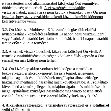
e visszatérítési mód alkalmazásából kifolyólag Önt semmilyen
többletköltség nem terheli.
A visszatérítést mindaddig
visszatarthatjuk, amíg vissza nem kaptuk a terméket, vagy Ön nem
igazolta, hogy azt visszaküldte: a kettő közül a korábbi időpontot
kell figyelembe venni.
3.2. Ön köteles a Multinvent Kft. számára legkésőbb elállási
nyilatkozatának közlésétől számított 14 napon belül visszaküldeni
vagy átadni. A határidő betartottnak minősül, ha a 14 napos határidő
letelte előtt elküldi a terméket.
3.3. A termék visszaküldésének közvetlen költségét Ön viseli. A
termék visszaküldésének költségén kívül az elállás kapcsán a Önt
semmilyen más költség nem terheli.
3.4. Ön kizárólag akkor vonható felelősségre a termékben
bekövetkezett értékcsökkenésért, ha az a termék jellegének,
tulajdonságainak és működésének megállapításához szükséges
használatot meghaladó használat miatt következett be. A Szolgáltató
követelheti a termék jellegének, tulajdonságainak és működésének
megállapításához szükséges használatot meghaladó használatból
eredő értékcsökkenés illetve ésszerű költségeinek megtérítését.
4. A kellékszavatosságról, a termékszavatosságról és a jótállásról
szóló tájékoztató