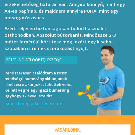
érzékelhetőség határán van. Annyira könnyű, mint egy
A4-es papírlap, és majdnem annyira PUHA, mint egy
mosogatószivacs.
Ezért teljesen biztonságosan tudod használni
otthonodban. Abszolút bútorbarát. Mindössze 2-3
méter átmérőjű kört tesz meg, ezért egy kisebb
szobában is remek szórakozást nyújt.
PÉTER, A FLATLOOP FEJLESZTŐJE:
Rendszeresen csalódtam a rossz
minőségű bumerángokban,amik
ránézésre akár jók is lehettek volna.
Kellett végre egy igazi bumeráng,
úgyhogy 17 évvel ezelőtt…
Ismerd meg a történetemet
VÁSÁRLÓINK: