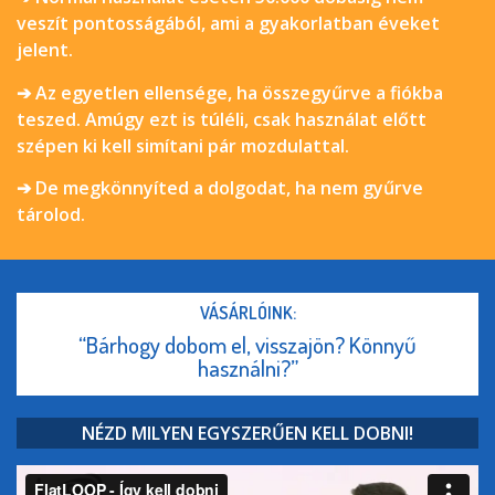
veszít pontosságából, ami a gyakorlatban éveket
jelent.
➔ Az egyetlen ellensége, ha összegyűrve a fiókba
teszed. Amúgy ezt is túléli, csak használat előtt
szépen ki kell simítani pár mozdulattal.
➔ De megkönnyíted a dolgodat, ha nem gyűrve
tárolod.
VÁSÁRLÓINK:
“Bárhogy dobom el, visszajön? Könnyű
használni?”
NÉZD MILYEN EGYSZERŰEN KELL DOBNI!