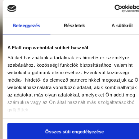
Beleegyezés
Részletek
A sütikről
A FlatLoop weboldal sütiket használ
Sütiket használunk a tartalmak és hirdetések személyre
szabásához, közösségi funkciók biztosításához, valamint
Ez az ultrakönnyű bumeráng meglepő
weboldalforgalmunk elemzéséhez. Ezenkívül közösségi
és szórakoztató élményt nyújt
média-, hirdető- és elemező partnereinkkel megosztjuk az Ö
otthonodban.
weboldalhasználatra vonatkozó adatait, akik kombinálhatják
az adatokat más olyan adatokkal, amelyeket Ön adott meg
számukra vagy az Ön által használt más szolgáltatásokból
Tovább a megrendeléshez
gyűjtöttek.
Bővebben
Összes süti engedélyezése