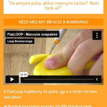
"Ha ennyire puha, akkor mennyire tartós? Nem
törik el?"
NÉZD MEG MIT BÍR KI EZ A BUMERÁNG!
A FlatLoop hajlékony és puha, így a a törés fel sem
merülhet.
➔ Normál használat esetén 50.000 dobásig nem