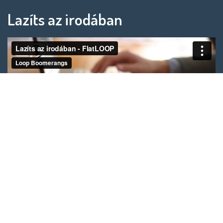
Lazíts az irodában
A főnököd azt hiszi, hogy stresszoldásra használod,
de Te egy hatalmasat játszol az irodában.
Órákon át
monitor előtt ülsz? ➔ Mozgasd át izmaidat,
tornásztasd szemed. ➔ Ébreszd fel magad, vagy a
munkatársaidat.