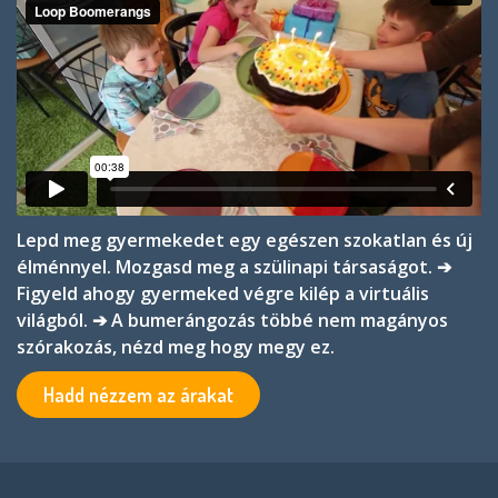
Lepd meg gyermekedet egy egészen szokatlan és új
élménnyel. Mozgasd meg a szülinapi társaságot. ➔
Figyeld ahogy gyermeked végre kilép a virtuális
világból.
➔ A bumerángozás többé nem magányos
szórakozás, nézd meg hogy megy ez.
Hadd nézzem az árakat