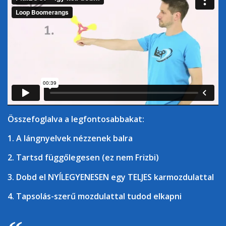
Összefoglalva a legfontosabbakat:
1. A lángnyelvek nézzenek balra
2. Tartsd függőlegesen (ez nem Frizbi)
3. Dobd el NYÍLEGYENESEN egy TELJES karmozdulattal
4. Tapsolás-szerű mozdulattal tudod elkapni