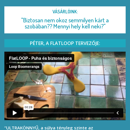
VÁSÁRLÓINK:
"Biztosan nem okoz semmilyen kárt a
szobában?? Mennyi hely kell neki?"
PÉTER, A FLATLOOP TERVEZŐJE:
“ULTRAKÖNNYŰ, a súlya tényleg szinte az