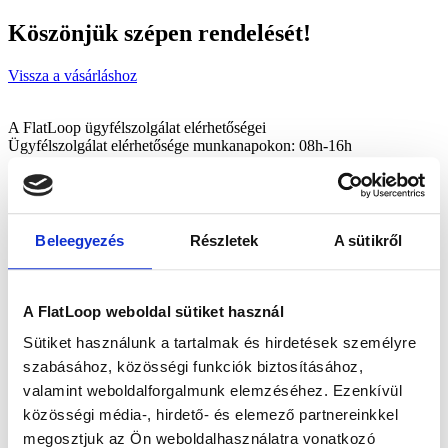
Köszönjük szépen rendelését!
Vissza a vásárláshoz
A FlatLoop ügyfélszolgálat elérhetőségei
Ügyfélszolgálat elérhetősége munkanapokon: 08h-16h
info@flatloop.hu
0036 20 980 6314
Beleegyezés
Részletek
A sütikről
A FlatLoop weboldal sütiket használ
Sütiket használunk a tartalmak és hirdetések személyre
szabásához, közösségi funkciók biztosításához,
valamint weboldalforgalmunk elemzéséhez. Ezenkívül
közösségi média-, hirdető- és elemező partnereinkkel
megosztjuk az Ön weboldalhasználatra vonatkozó